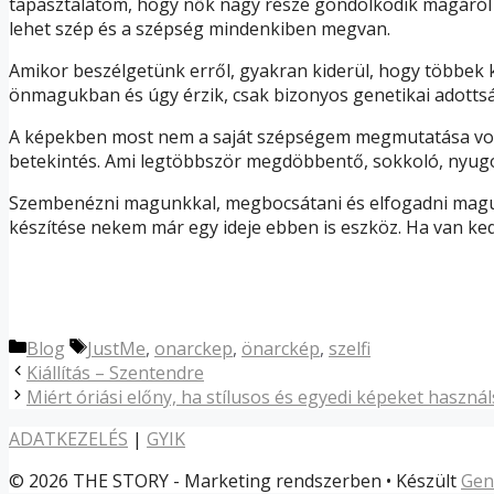
tapasztalatom, hogy nők nagy része gondolkodik magáról 
lehet szép és a szépség mindenkiben megvan.
Amikor beszélgetünk erről, gyakran kiderül, hogy többek kö
önmagukban és úgy érzik, csak bizonyos genetikai adottsá
A képekben most nem a saját szépségem megmutatása volt 
betekintés. Ami legtöbbször megdöbbentő, sokkoló, nyugod
Szembenézni magunkkal, megbocsátani és elfogadni magun
készítése nekem már egy ideje ebben is eszköz. Ha van kedv
Kategória
Címkék
Blog
JustMe
,
onarckep
,
önarckép
,
szelfi
Bejegyzés
Kiállítás – Szentendre
navigáció
Miért óriási előny, ha stílusos és egyedi képeket haszná
ADATKEZELÉS
|
GYIK
© 2026 THE STORY - Marketing rendszerben
• Készült
Gen