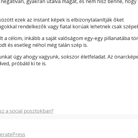
negatívan, gyakran utálva magát, és nem hisz benne, hogy 
zött ezek az instant képek is elbizonytalanítják őket
gokkal rendelkezők vagy fiatal korúak lehetnek csak szépe
a célom, inkább a saját valóságom egy-egy pillanatába tö
t és esetleg néhol még talán szép is.
kat úgy ahogy vagyunk, sokszor életfeladat. Az önarckép
ed, próbáld ki te is.
lsz a social posztokban?
eratePress