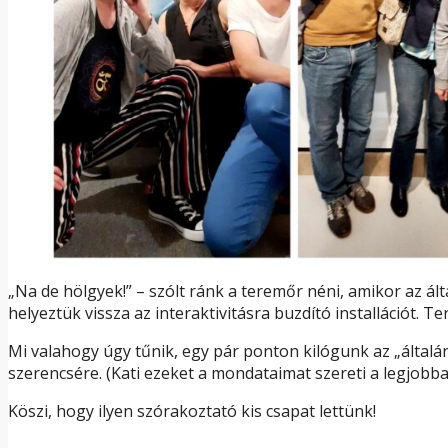
„Na de hölgyek!” – szólt ránk a teremőr néni, amikor az á
helyeztük vissza az interaktivitásra buzdító installációt.
Mi valahogy úgy tűnik, egy pár ponton kilógunk az „által
szerencsére. (Kati ezeket a mondataimat szereti a legjobb
Köszi, hogy ilyen szórakoztató kis csapat lettünk!