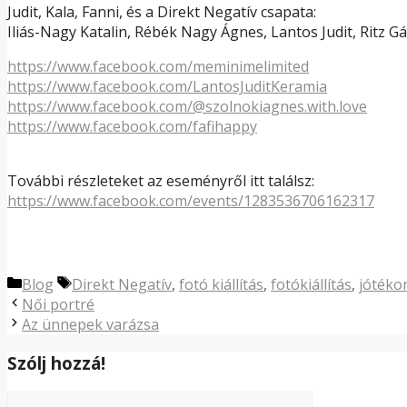
Judit, Kala, Fanni, és a Direkt Negatív csapata:
Iliás-Nagy Katalin, Rébék Nagy Ágnes, Lantos Judit, Ritz G
https://www.facebook.com/meminimelimited
https://www.facebook.com/LantosJuditKeramia
https://www.facebook.com/@szolnokiagnes.with.love
https://www.facebook.com/fafihappy
További részleteket az eseményről itt találsz:
https://www.facebook.com/events/1283536706162317
Kategória
Címkék
Blog
Direkt Negatív
,
fotó kiállítás
,
fotókiállítás
,
jótéko
Bejegyzés
Női portré
navigáció
Az ünnepek varázsa
Szólj hozzá!
Hozzászólás