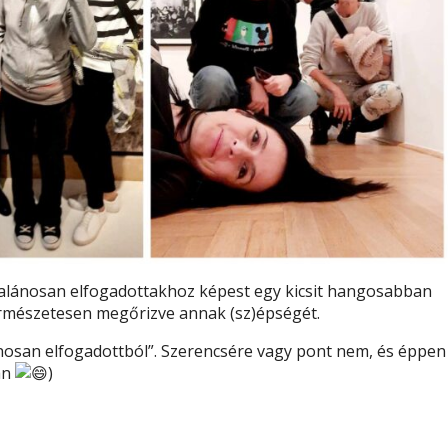
ltalánosan elfogadottakhoz képest egy kicsit hangosabban
 Természetesen megőrizve annak (sz)épségét.
ánosan elfogadottból”. Szerencsére vagy pont nem, és éppen
an
)