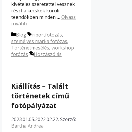
kivételes szeretettel vesznek
részt a kecskék körüli
teendőkben minden …
Olvass
tovább
Kategória
Címkék
Blog
riportfotózás
,
személyes márka fotózás
,
Történetmesélés
,
workshop
fotózás
Hozzászólás
Kiállítás – Talált
történetek című
fotópályázat
2023.01.05.
2022.02.22.
Szerző:
Bartha Andrea