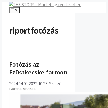
Kilépés
a
Menü
tartalomba
riportfotózás
Fotózás az
Ezüstkecske farmon
2024.04.01.
2022.10.23.
Szerző:
Bartha Andrea