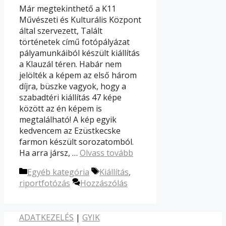
Már megtekinthető a K11
Művészeti és Kulturális Központ
által szervezett, Talált
történetek című fotópályázat
pályamunkáiból készült kiállítás
a Klauzál téren. Habár nem
jelölték a képem az első három
díjra, büszke vagyok, hogy a
szabadtéri kiállítás 47 képe
között az én képem is
megtalálható! A kép egyik
kedvencem az Ezüstkecske
farmon készült sorozatomból.
Ha arra jársz, …
Olvass tovább
Kategória
Címkék
Egyéb kategória
Kiállítás
,
riportfotózás
Hozzászólás
ADATKEZELÉS
|
GYIK