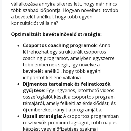
vállalkozása annyira sikeres lett, hogy már nincs
több szabad időpontja. Hogyan növelheti tovább
a bevételét anélkül, hogy több egyéni
konzultációt vállalna?
Optimalizált bevételnövelő stratégia:
Csoportos coaching programok
: Anna
létrehozhat egy strukturált csoportos
coaching programot, amelyben egyszerre
több embernek segít, így növelve a
bevételét anélkül, hogy több egyéni
időpontot kellene vállalnia.
Díjmentes tartalmak és feliratkozók
gyűjtése
: Egy ingyenes, letölthető videós
összefoglalót készít a csoportos program
témájáról, amely felkelti az érdeklődést, és
új embereket irányít a programjába.
Upsell stratégia
: A csoportos programban
résztvevők prémium tagságot, több napos
képzést vagy előfizetéses szakmai