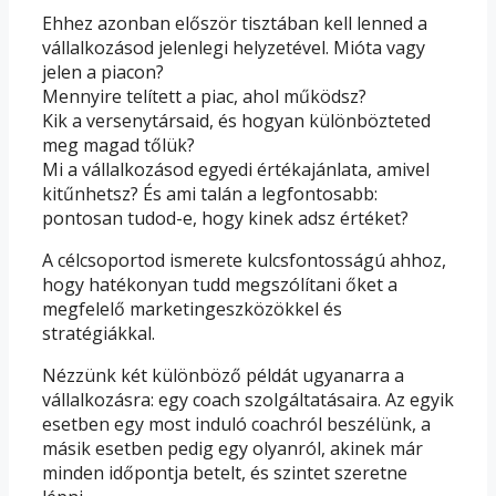
Ehhez azonban először tisztában kell lenned a
vállalkozásod jelenlegi helyzetével. Mióta vagy
jelen a piacon?
Mennyire telített a piac, ahol működsz?
Kik a versenytársaid, és hogyan különbözteted
meg magad tőlük?
Mi a vállalkozásod egyedi értékajánlata, amivel
kitűnhetsz? És ami talán a legfontosabb:
pontosan tudod-e, hogy kinek adsz értéket?
A célcsoportod ismerete kulcsfontosságú ahhoz,
hogy hatékonyan tudd megszólítani őket a
megfelelő marketingeszközökkel és
stratégiákkal.
Nézzünk két különböző példát ugyanarra a
vállalkozásra: egy coach szolgáltatásaira. Az egyik
esetben egy most induló coachról beszélünk, a
másik esetben pedig egy olyanról, akinek már
minden időpontja betelt, és szintet szeretne