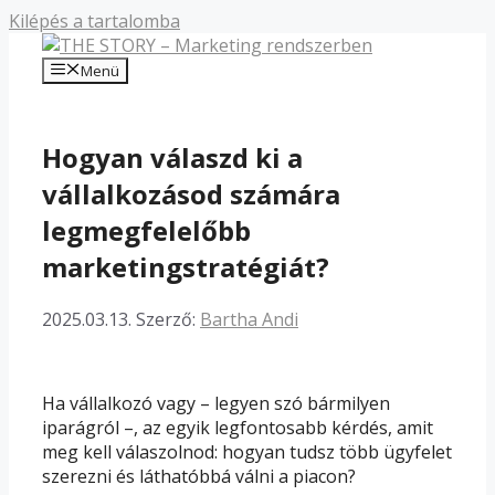
Kilépés a tartalomba
Menü
Hogyan válaszd ki a
vállalkozásod számára
legmegfelelőbb
marketingstratégiát?
2025.03.13.
Szerző:
Bartha Andi
Ha vállalkozó vagy – legyen szó bármilyen
iparágról –, az egyik legfontosabb kérdés, amit
meg kell válaszolnod: hogyan tudsz több ügyfelet
szerezni és láthatóbbá válni a piacon?