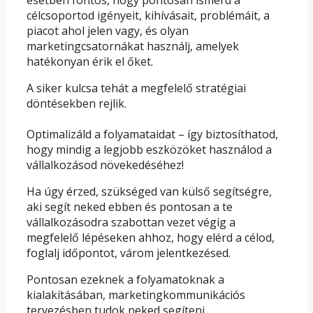
esetben fontos, hogy pontosan ismerd a
célcsoportod igényeit, kihívásait, problémáit, a
piacot ahol jelen vagy, és olyan
marketingcsatornákat használj, amelyek
hatékonyan érik el őket.
A siker kulcsa tehát a megfelelő stratégiai
döntésekben rejlik.
Optimalizáld a folyamataidat – így biztosíthatod,
hogy mindig a legjobb eszközöket használod a
vállalkozásod növekedéséhez!
Ha úgy érzed, szükséged van külső segítségre,
aki segít neked ebben és pontosan a te
vállalkozásodra szabottan vezet végig a
megfelelő lépéseken ahhoz, hogy elérd a célod,
foglalj időpontot, várom jelentkezésed.
Pontosan ezeknek a folyamatoknak a
kialakításában, marketingkommunikációs
tervezésben tudok neked segíteni.