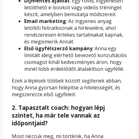
Díjmentes ajánlat
: Egy rövid, ingyenesen
letölthető e-bookot vagy videós tréninget
készít, amelyben bemutatja módszereit.
Email marketing
: Az ingyenes anyag
letöltői feliratkoznak a hírlevelére, ahol
rendszeresen értékes tartalmakat kapnak,
és megismerik Annát.
Első ügyfélszerző kampány
: Anna egy
limitált ideig elérhető bevezető konzultációs
csomagot kínál kedvezményes áron, hogy
minél több érdeklődőt átalakítson ügyféllé.
Ezek a lépések többek között segítenek abban,
hogy Anna gyorsan felépítse a hitelességét, és
megszerezze első ügyfeleit.
2. Tapasztalt coach: hogyan lépj
szintet, ha már tele vannak az
időpontjaid?
Most nézzük meg, mi történik, ha Anna