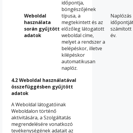
időpontja,
böngészőjének
Weboldal
típusa, a
Naplózás
használata
megtekintett és az
időpontjá
során gyűjtött
előzőleg látogatott
számított 
adatok
weboldal címe,
év.
melyet a rendszer a
belépéskor, illetve
kilépéskor
automatikusan
naplóz.
4.2
Weboldal használatával
összefüggésben gyűjtött
adatok
A Weboldal látogatóinak
Weboldalon történő
aktivitására, a Szolgáltatás
megrendelésére vonatkozó
tevékenységének adatait az