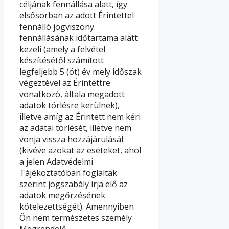
céljának fennállása alatt, így
elsősorban az adott Érintettel
fennálló jogviszony
fennállásának időtartama alatt
kezeli (amely a felvétel
készítésétől számított
legfeljebb 5 (öt) év mely időszak
végeztével az Érintettre
vonatkozó, általa megadott
adatok törlésre kerülnek),
illetve amíg az Érintett nem kéri
az adatai törlését, illetve nem
vonja vissza hozzájárulását
(kivéve azokat az eseteket, ahol
a jelen Adatvédelmi
Tájékoztatóban foglaltak
szerint jogszabály írja elő az
adatok megőrzésének
kötelezettségét). Amennyiben
Ön nem természetes személy
Megrendelő