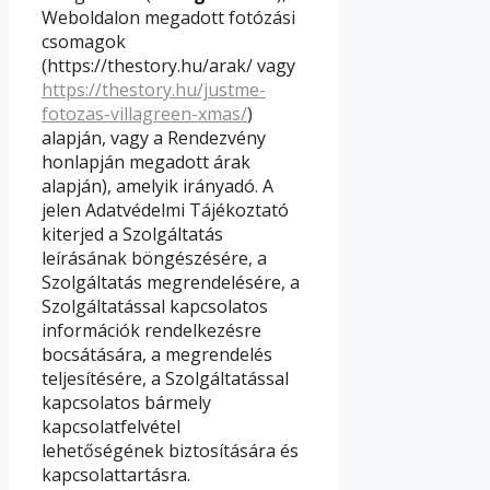
Weboldalon megadott fotózási
csomagok
(https://thestory.hu/arak/ vagy
https://thestory.hu/justme-
fotozas-villagreen-xmas/
)
alapján, vagy a Rendezvény
honlapján megadott árak
alapján), amelyik irányadó. A
jelen Adatvédelmi Tájékoztató
kiterjed a Szolgáltatás
leírásának böngészésére, a
Szolgáltatás megrendelésére, a
Szolgáltatással kapcsolatos
információk rendelkezésre
bocsátására, a megrendelés
teljesítésére, a Szolgáltatással
kapcsolatos bármely
kapcsolatfelvétel
lehetőségének biztosítására és
kapcsolattartásra.