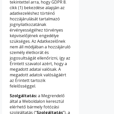
tekintettel arra, hogy GDPR 8.
cikk (1) bekezdése alapján az
adatkezeléshez történő
hozzájárulását tartalmazó
jognyilatkozatának
érvényességéhez törvényes
képviselőjének engedélye
szükséges. Az Adatkezelőnek
nem áll módjában a hozzájáruló
személy életkorát és
jogosultságát ellenőrizni, így az
Érintett szavatol azért, hogy a
megadott adatai valósak. A
megadott adatok valóságáért
az Érintett tartozik
felelősséggel.
Szolgáltatás:
a Megrendelő
által a Weboldalon keresztül
elérhető bármely fotózási
szolgáltatás (“
Szolgáltatás
”), a