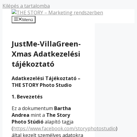
Kilépés a tartalomba
Menü
JustMe-VillaGreen-
Xmas Adatkezelési
tájékoztató
Adatkezelési Tájékoztató –
THE STORY Photo Studio
1.
Bevezetés
Ez a dokumentum
Bartha
Andrea
mint a
The Story
Photo Stúdió
alapító tagja
(
https://www.facebook.com/storyphotostudio
)
által kezelt személyes adatokra