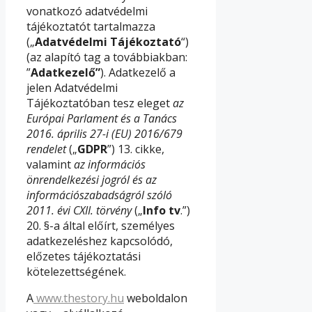
vonatkozó adatvédelmi
tájékoztatót tartalmazza
(„
Adatvédelmi Tájékoztató
“)
(az alapító tag a továbbiakban:
”
Adatkezelő”
). Adatkezelő a
jelen Adatvédelmi
Tájékoztatóban tesz eleget
az
Európai Parlament és a Tanács
2016. április 27-i (EU) 2016/679
rendelet
(„
GDPR
”) 13. cikke,
valamint
az információs
önrendelkezési jogról és az
információszabadságról szóló
2011. évi CXII. törvény
(„
Info tv
.”)
20. §-a által előírt, személyes
adatkezeléshez kapcsolódó,
előzetes tájékoztatási
kötelezettségének.
A
www.thestory.hu
weboldalon