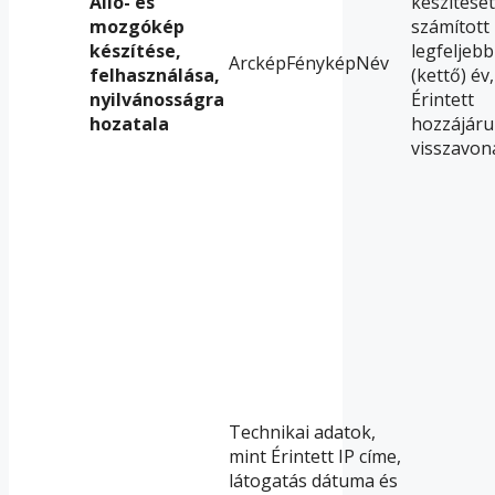
Álló- és
készítését
mozgókép
számított
készítése,
legfeljebb
ArcképFényképNév
felhasználása,
(kettő) év
nyilvánosságra
Érintett
hozatala
hozzájáru
visszavon
Technikai adatok,
mint Érintett IP címe,
látogatás dátuma és