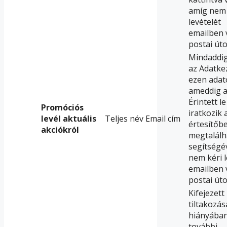
amíg nem 
levételét
emailben 
postai úto
Mindaddig
az Adatke
ezen adat
ameddig 
Érintett l
Promóciós
iratkozik 
levél aktuális
Teljes név Email cím
értesítőb
akciókról
megtalálh
segítségé
nem kéri l
emailben 
postai úto
Kifejezett
tiltakozás
hiányába
további