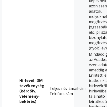
képeznek 
azon szem
adatok,
melyekne
megőrzés
jogszabály
elő, pl. sz
bizonylat
megőrzése
(nyolc) év)
Mindaddig
az Adatke
ezen adat
ameddig 
Érintett l
Hírlevél, DM
iratkozik 
tevékenység
hírlevélről
Teljes név Email-cím
(kérdőiv,
hírlevélb
Telefonszám
vélemény-
található
bekérés)
leiratkozá
kattintva 