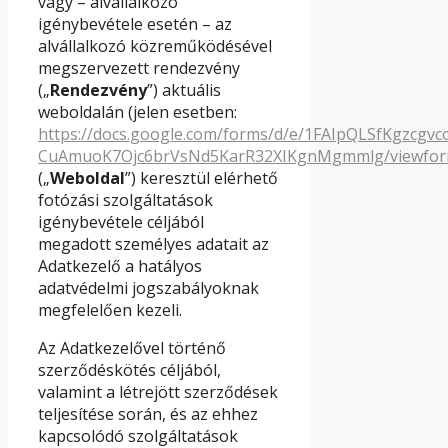
vagy – alvállalkozó
igénybevétele esetén – az
alvállalkozó közreműködésével
megszervezett rendezvény
(„
Rendezvény
”) aktuális
weboldalán (jelen esetben:
https://docs.google.com/forms/d/e/1FAIpQLSfKgzcgvc
CuAmuoK7Ojc6brVsNd5KarR32XIKgnMgmmlg/viewfo
(„
Weboldal
”) keresztül elérhető
fotózási szolgáltatások
igénybevétele céljából
megadott személyes adatait az
Adatkezelő a hatályos
adatvédelmi jogszabályoknak
megfelelően kezeli.
Az Adatkezelővel történő
szerződéskötés céljából,
valamint a létrejött szerződések
teljesítése során, és az ehhez
kapcsolódó szolgáltatások