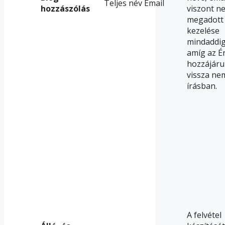
Teljes név Email
hozzászólás
viszont ne
megadott
kezelése
mindaddig 
amíg az Ér
hozzájáru
vissza ne
írásban.
A felvétel