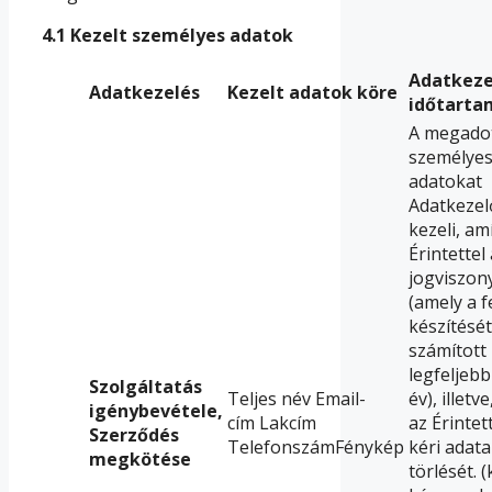
4.1
Kezelt személyes adatok
Adatkeze
Adatkezelés
Kezelt adatok köre
időtarta
A megado
személye
adatokat
Adatkezel
kezeli, am
Érintettel
jogviszony
(amely a f
készítését
számított
legfeljebb
Szolgáltatás
Teljes név Email-
év), illetv
igénybevétele,
cím Lakcím
az Érinte
Szerződés
TelefonszámFénykép
kéri adata
megkötése
törlését. (