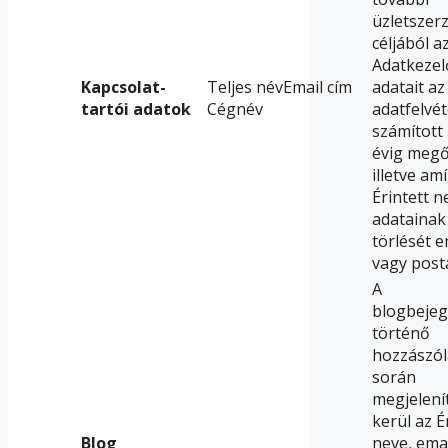
üzletszer
céljából a
Adatkezel
Kapcsolat-
Teljes névEmail cím
adatait az
tartói adatok
Cégnév
adatfelvét
számított 
évig megő
illetve am
Érintett n
adatainak
törlését 
vagy posta
A
blogbeje
történő
hozzászól
során
megjelení
kerül az É
Blog
neve, ema